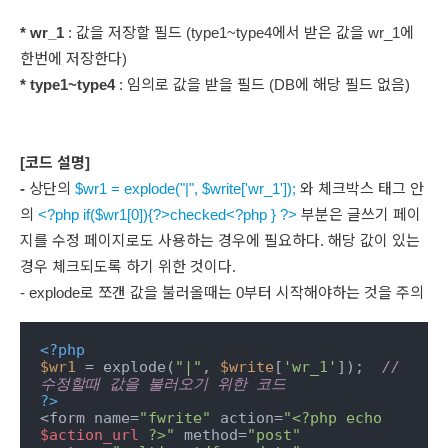
* wr_1
: 값을 저장할 필드 (type1~type4에서 받은 값을 wr_1에
한번에 저장한다)
* type1~type4
: 임의로 값을 받을 필드 (DB에 해당 필드 없음)
[코드 설명]
-
상단의
$wr1 = explode("|", $write['wr_1']);
와 체크박스 태그 안
의
<?php if($wr1[0]){?>checked<?php } ?>
부분은 글쓰기 페이
지를 수정 페이지로도 사용하는 경우에 필요하다. 해당 값이 있는
경우 체크되도록 하기 위한 것이다.
- explode로 쪼갠 값을 불러올때는 0부터 시작해야하는 것을 주의
<?php
$wr1
 = explode(
"|"
, 
$write
[
'wr_1'
]);  
//
수정할때 값을 불러오기 위한 코드
?>
<form name=
"fwrite"
 action=
"<?php echo 
$action_url
 ?>"
 method=
"post"