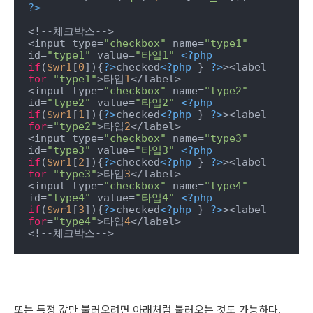
?>
<!--체크박스-->

<input type=
"checkbox"
 name=
"type1"
id=
"type1"
 value=
"타입1"
<?php
if
(
$wr1
[
0
]){
?>
checked
<?php
 } 
?>
><label 
for
=
"type1"
>타입
1
</label>

<input type=
"checkbox"
 name=
"type2"
id=
"type2"
 value=
"타입2"
<?php
if
(
$wr1
[
1
]){
?>
checked
<?php
 } 
?>
><label 
for
=
"type2"
>타입
2
</label>

<input type=
"checkbox"
 name=
"type3"
id=
"type3"
 value=
"타입3"
<?php
if
(
$wr1
[
2
]){
?>
checked
<?php
 } 
?>
><label 
for
=
"type3"
>타입
3
</label>

<input type=
"checkbox"
 name=
"type4"
id=
"type4"
 value=
"타입4"
<?php
if
(
$wr1
[
3
]){
?>
checked
<?php
 } 
?>
><label 
for
=
"type4"
>타입
4
</label>

<!--체크박스-->
또는 특정 값만 불러오려면 아래처럼 불러오는 것도 가능하다.