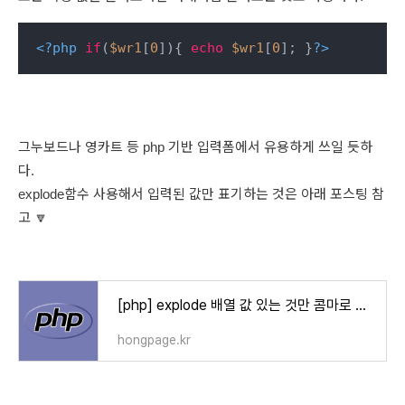
<?php
if
(
$wr1
[
0
]){ 
echo
$wr1
[
0
]; }
?>
그누보드나 영카트 등 php 기반 입력폼에서 유용하게 쓰일 듯하
다.
explode함수 사용해서 입력된 값만 표기하는 것은 아래 포스팅 참
고 🔽
[php] explode 배열 값 있는 것만 콤마로 구분해서 보여주기
hongpage.kr