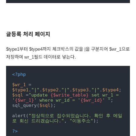
글등록 처리 페이지
$type1부터 $type4까지 체크박스의 값을 |을 구분지어 $wr_1으로
저장하여 wr_1필드 데이터로 넣는다.
<?php
$wr_1
 = 
$type1
.
"|"
.
$type2
.
"|"
.
$type3
.
"|"
.
$type4
$sql
 =
"update 
{$write_table}
 set wr_1 = 
'
{$wr_1}
' where wr_id = '
{$wr_id}
' "
;

sql_query(
$sql
);

alert(
"정상적으로 접수되었습니다. 확인 후 메일
로 회신 드리겠습니다."
, 
"이동주소"
);

?>