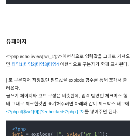
뷰페이지
<?php echo $view['wr_1'];?>이런식으로 입력값을 그대로 가져오
면
타입1|타입2|타입3|타입4
이런식으로 구분자가 함께 표시된다.
| 로 구분지어 저장했던 필드값을 explode 함수를 통해 쪼개서 불
러온다.
글쓰기 페이지와 코드 구성은 비슷한데, 입력 받았던 체크박스 형
태 그대로 체크한것만 표기해주려면 아래와 같이 체크박스 태그에
<?php if($wr1[0]){?>checked<?php } ?>
를 넣어주면 된다.
<?php
$wr1
 = explode(
"|"
, 
$view
[
'wr_1'