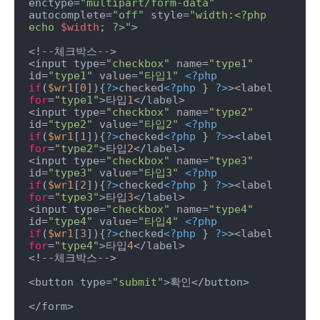
enctype=
"multipart/form-data"
autocomplete=
"off"
 style=
"width:<?php 
echo 
$width
; ?>"
>

<!--체크박스-->

<input type=
"checkbox"
 name=
"type1"
id=
"type1"
 value=
"타입1"
<?php
if
(
$wr1
[
0
]){
?>
checked
<?php
 } 
?>
><label 
for
=
"type1"
>타입
1
</label>

<input type=
"checkbox"
 name=
"type2"
id=
"type2"
 value=
"타입2"
<?php
if
(
$wr1
[
1
]){
?>
checked
<?php
 } 
?>
><label 
for
=
"type2"
>타입
2
</label>

<input type=
"checkbox"
 name=
"type3"
id=
"type3"
 value=
"타입3"
<?php
if
(
$wr1
[
2
]){
?>
checked
<?php
 } 
?>
><label 
for
=
"type3"
>타입
3
</label>

<input type=
"checkbox"
 name=
"type4"
id=
"type4"
 value=
"타입4"
<?php
if
(
$wr1
[
3
]){
?>
checked
<?php
 } 
?>
><label 
for
=
"type4"
>타입
4
</label>

<!--체크박스-->

<button type=
"submit"
>확인</button>

</form>