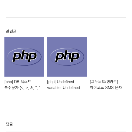
관련글
[php] DB 텍스트
[php] Undefined
[그누보드/영카트]
특수문자 (<, >, &, ", '
variable, Undefined
아이코드 SMS 문자
등) 인식 / html 변환
index 에러 해결
여러명한테 보내기
댓글