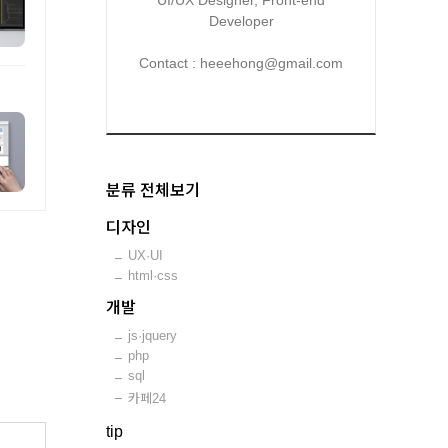
UI/UX Designer, Front-end
Developer
Contact : heeehong@gmail.com
분류 전체보기
디자인
UX·UI
html·css
개발
js·jquery
php
sql
카페24
tip