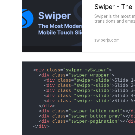
Swiper - The
Swiper is the most m
transitions and amaz
swiperjs.com
<
div
class
=
"swiper mySwiper"
>
<
div
class
=
"swiper-wrapper"
>
<
div
class
=
"swiper-slide"
>
Slide 1
<
div
class
=
"swiper-slide"
>
Slide 2
<
div
class
=
"swiper-slide"
>
Slide 3
<
div
class
=
"swiper-slide"
>
Slide 4
<
div
class
=
"swiper-slide"
>
Slide 5
</
div
>
<
div
class
=
"swiper-button-next"
>
</
d
<
div
class
=
"swiper-button-prev"
>
</
d
<
div
class
=
"swiper-pagination"
>
</
di
</
div
>