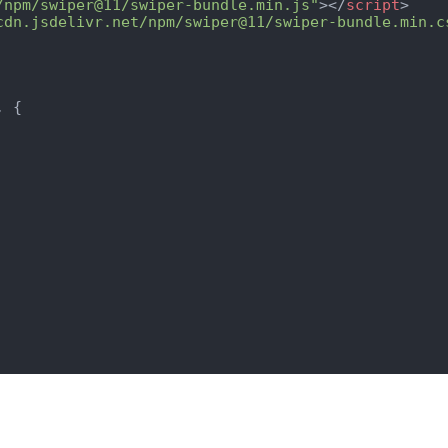
/npm/swiper@11/swiper-bundle.min.js"
>
</
script
>
cdn.jsdelivr.net/npm/swiper@11/swiper-bundle.min.c
, {
