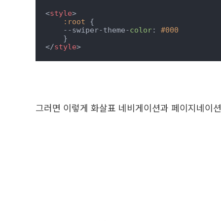
<
style
>
:root
 {

    --swiper-theme-
color
: 
#000
</
style
>
그러면 이렇게 화살표 네비게이션과 페이지네이션이