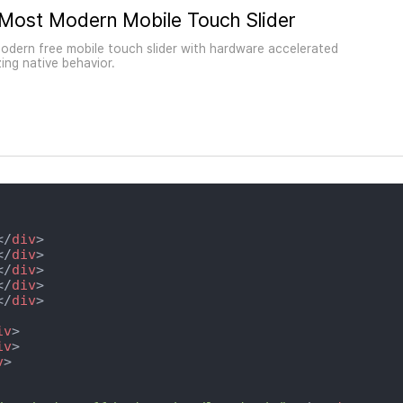
 Most Modern Mobile Touch Slider
odern free mobile touch slider with hardware accelerated
ing native behavior.
</
div
>
</
div
>
</
div
>
</
div
>
</
div
>
iv
>
iv
>
v
>