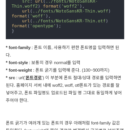
src
: 
url
(
../fonts/NotoSansKR-
Thin.woff2
) 
format
(
'woff2'
), 

url
(
../fonts/NotoSansKR-Thin.woff
) 
format
(
'woff'
), 

url
(
../fonts/NotoSansKR-Thin.otf
) 
format
(
'opentype'
); 

}
* font-family
: 폰트 이름, 사용하기 편한 폰트명을 입력하면 된
다.
*
font-style
: 보통의 경우 normal를 입력
*
font-weight
: 폰트 굵기를 입력해 준다. (100~900까지)
*
src
: url('
폰트경로
') 이 부분에 폰트 절대/상대 경로를 입력하면
된다. 홈페이지 서버 내에 woff2, woff, otf폰트가 있는 경로를 잘
넣어주고, 폰트 파일명도 업로드된 파일 명 그대로 동일하게 넣어
주어야 한다.
폰트 굵기가 여러개 있는 폰트의 경우 아래처럼 font-family 값은