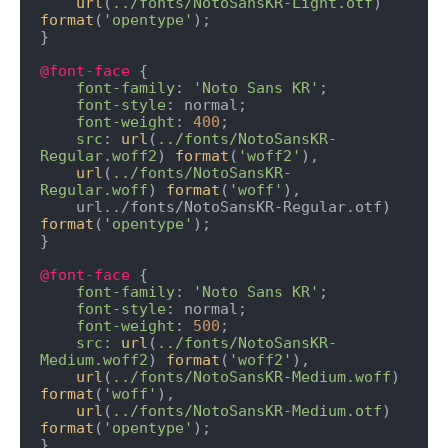
url
(
../fonts/NotoSansKR-Light.otf
) 
format
(
'opentype'
); 

} 

@font-face
 { 

font-family
: 
'Noto Sans KR'
; 

font-style
: normal; 

font-weight
: 
400
; 

src
: 
url
(
../fonts/NotoSansKR-
Regular.woff2
) 
format
(
'woff2'
), 

url
(
../fonts/NotoSansKR-
Regular.woff
) 
format
(
'woff'
), 

    url../fonts/NotoSansKR-Regular.otf) 
format
(
'opentype'
); 

} 

@font-face
 { 

font-family
: 
'Noto Sans KR'
; 

font-style
: normal; 

font-weight
: 
500
; 

src
: 
url
(
../fonts/NotoSansKR-
Medium.woff2
) 
format
(
'woff2'
), 

url
(
../fonts/NotoSansKR-Medium.woff
) 
format
(
'woff'
), 

url
(
../fonts/NotoSansKR-Medium.otf
) 
format
(
'opentype'
); 

} 
