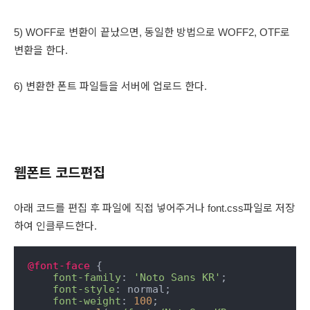
5) WOFF로 변환이 끝났으면, 동일한 방법으로 WOFF2, OTF로
변환을 한다.
6) 변환한 폰트 파일들을 서버에 업로드 한다.
웹폰트 코드편집
아래 코드를 편집 후 파일에 직접 넣어주거나 font.css파일로 저장
하여 인클루드한다.
@font-face
 { 

font-family
: 
'Noto Sans KR'
; 

font-style
: normal; 

font-weight
: 
100
; 
