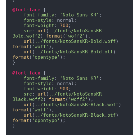
@font-face
 { 

font-family
: 
'Noto Sans KR'
; 

font-style
: normal; 

font-weight
: 
700
; 

src
: 
url
(
../fonts/NotoSansKR-
Bold.woff2
) 
format
(
'woff2'
), 

url
(
../fonts/NotoSansKR-Bold.woff
) 
format
(
'woff'
), 

url
(
../fonts/NotoSansKR-Bold.otf
) 
format
(
'opentype'
); 

} 

@font-face
 { 

font-family
: 
'Noto Sans KR'
; 

font-style
: normal; 

font-weight
: 
900
; 

src
: 
url
(
../fonts/NotoSansKR-
Black.woff2
) 
format
(
'woff2'
), 

url
(
../fonts/NotoSansKR-Black.woff
) 
format
(
'woff'
), 

url
(
../fonts/NotoSansKR-Black.otf
) 
format
(
'opentype'
);

}