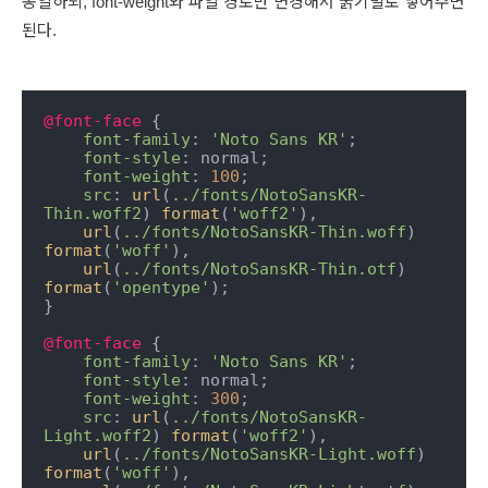
동일하되, font-weight와 파일 경로만 변경해서 굵기별로 넣어주면
된다.
@font-face
 { 

font-family
: 
'Noto Sans KR'
; 

font-style
: normal; 

font-weight
: 
100
; 

src
: 
url
(
../fonts/NotoSansKR-
Thin.woff2
) 
format
(
'woff2'
), 

url
(
../fonts/NotoSansKR-Thin.woff
) 
format
(
'woff'
), 

url
(
../fonts/NotoSansKR-Thin.otf
) 
format
(
'opentype'
); 

} 

@font-face
 { 

font-family
: 
'Noto Sans KR'
; 

font-style
: normal; 

font-weight
: 
300
; 

src
: 
url
(
../fonts/NotoSansKR-
Light.woff2
) 
format
(
'woff2'
), 

url
(
../fonts/NotoSansKR-Light.woff
) 
format
(
'woff'
), 
