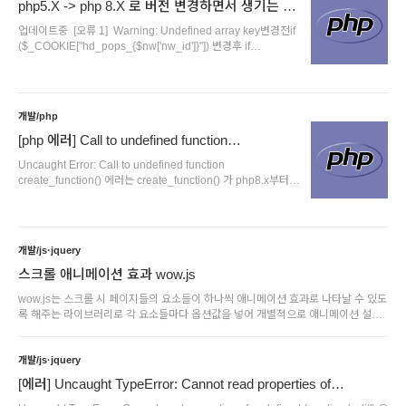
php5.X -> php 8.X 로 버전 변경하면서 생기는 오
류 해결 방법
업데이트중 [오류 1] Warning: Undefined array key변경전if
($_COOKIE["hd_pops_{$nw['nw_id']}"]) 변경후 if
(isset($_COOKIE["hd_pops_{$nw['nw_id']}"])) [오류 2]
Deprecated: Optional parameter $skin_dir declared
before required parameter $bo_table is implicitly treated
as a required parameter in /evread/www/lib/latest.lib.php
개발/php
on line 7 변경전function latest($skin_dir, $bo_table,
$rows, $subject_len, $cache_time, ..
[php 에러] Call to undefined function
create_function() 해결 방법
Uncaught Error: Call to undefined function
create_function() 에러는 create_function() 가 php8.x부터는
지원하지 않아 발생하는 오류이다. create_function 부분을
function을 다르게 정의해서 수정하면 된다. 수정전
add_action( 'plugins_loaded', create_function( '', 'global
$BBCode; $BBCode = new BBCode();' ) ) 수정 후function
개발/js·jquery
my_hacked_function(){ global $BBCode; $BBCode =
new BBCode();}add_action( 'plugins_loaded',
스크롤 애니메이션 효과 wow.js
'my_hacked_function'); ..
wow.js는 스크롤 시 페이지들의 요소들이 하나씩 애니메이션 효과로 나타날 수 있도
록 해주는 라이브러리로 각 요소들마다 옵션값을 넣어 개별적으로 애니메이션 설정
할 수 있어서 사용하기 편하다. 설치방법1. 공식 사이트 Github에서 파일 다운로드
https://wowjs.uk/ wow.js — Reveal Animations When Scrolling wowjs.uk 2.
WOW-master/css/libs/animate.css 파일을 css폴더나 적당한 폴더에 업로드 원하
개발/js·jquery
는 페이지에 로드 3. WOW-master/dist/wow.min.js 파일을 js폴더나 적당한 폴더
[에러] Uncaught TypeError: Cannot read properties of
에 업로드 후 원하는 페이지에 로드, 스크립트 추가 스크립트는 아래처럼 설정도 가
undefined (reading 'split')