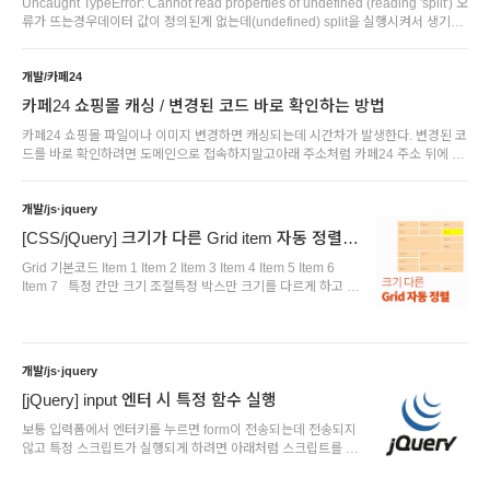
능하다.var wow = new WOW( { ..
Uncaught TypeError: Cannot read properties of undefined (reading 'split') 오
류가 뜨는경우데이터 값이 정의된게 없는데(undefined) split을 실행시켜서 생기는
오류이다. 해결방법이 경우 (sUrl || "") 처럼 변수값이 없는 경우도 포함시켜주면 오
류가 나지 않는다. 수정전var aUrl = sUrl.split('?'); 수정 후var aUrl = (sUrl ||
"").split('?');
개발/카페24
카페24 쇼핑몰 캐싱 / 변경된 코드 바로 확인하는 방법
카페24 쇼핑몰 파일이나 이미지 변경하면 캐싱되는데 시간차가 발생한다. 변경된 코
드를 바로 확인하려면 도메인으로 접속하지말고아래 주소처럼 카페24 주소 뒤에 작
업중인 스킨 번호로 들어가면 새로운 코드가 반영된 화면을 확인할 수 있
다.https://XXX.cafe24.com/skin-skin9/
개발/js·jquery
[CSS/jQuery] 크기가 다른 Grid item 자동 정렬 하
기
Grid 기본코드 Item 1 Item 2 Item 3 Item 4 Item 5 Item 6
Item 7 특정 칸만 크기 조절특정 박스만 크기를 다르게 하고 싶
다면 grid-column-end (행 크기 조절), grid-row-end (열 크
기 조절) 를 이용해 조절하면 된다. 아래의 경우에는 big class를
가진 박스는 가로 3칸중 2칸, 세로로도 2칸씩 차지하도록 하였
다. Item 1 Item 2 Item 3 Item 4 Item 5 Item 6 Item 7 그런
개발/js·jquery
데 특정 박스만 크게 하는 경우에, 상황에 따라 여백이 생기는 경
우가 있다.아래 경우에는 Grid를 3칸으로 하였는데, 3n번째 크
[jQuery] input 엔터 시 특정 함수 실행
기를 다르게 하..
보통 입력폼에서 엔터키를 누르면 form이 전송되는데 전송되지
않고 특정 스크립트가 실행되게 하려면 아래처럼 스크립트를 추
가해주면 된다. 여기서 keyCode == 13이 엔터키를 의미하고,
엔터키 누르면 form submit 대신 특정 스크립트(f_search)를