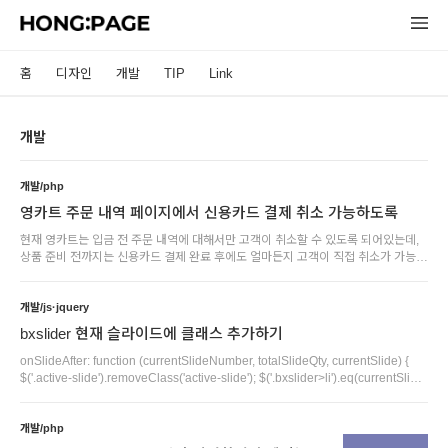
홈
디자인
개발
TIP
Link
개발
개발/php
영카트 주문 내역 페이지에서 신용카드 결제 취소 가능하도록
현재 영카트는 입금 전 주문 내역에 대해서만 고객이 취소할 수 있도록 되어있는데,
상품 준비 전까지는 신용카드 결제 완료 후에도 얼마든지 고객이 직접 취소가 가능하
도록 기능이 필요해서 아래와 같이 수정하였다. shop/orderinqueryview.php 파
일 수정 전$st_count1++; if($opt['ct_status'] == '주문') $st_count2++;} 수정 후
$st_count1++; if($opt['ct_status'] == '주문' || (($opt['ct_status'] == '입금') &&
개발/js·jquery
($od['od_settle_case'] == '신용카드')))
bxslider 현재 슬라이드에 클래스 추가하기
$st_count2++;} mobile/shop/orderinquerycancel.php 수..
onSlideAfter: function (currentSlideNumber, totalSlideQty, currentSlide) {
$('.active-slide').removeClass('active-slide'); $('.bxslider>li').eq(currentSlide
+ 1).addClass('active-slide')},onSliderLoad: function () {
$('.bxslider>li').eq(1).addClass('active-slide')},
개발/php