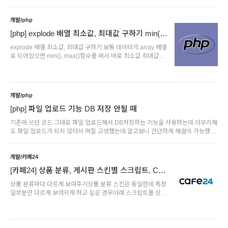
실행하게 된다.
개발/php
[php] explode 배열 최소값, 최대값 구하기 min(),
max()
explode 배열 최소값, 최대값 구하기 보통 데이터가 array 배열
로 되어있으면 min(), max()함수를 써서 바로 최소값 최대값을
구할 수 있다.$arr = array(1,2,3,4,5,6,7); $price1 =
min($arr);$price2 = max($arr); 하지만 데이터가 이미 구분자
로 합쳐서 들어가져있다면 (예 :
100000|1500000|200000|130000)배열로 변경한 후에 최소
개발/php
값, 최대값을 구할 수 있다.$str = $view['sp_price'];$sub_str =
explode("|", $str);$new_str = array();foreach ( $sub_str as
[php] 파일 업로드 기능 DB 저장 안될 때
$row ) { $arr = explode( ',', $row );}echo min($a..
기존에 쓰던 코드 그대로 파일 업로드해서 DB저장하는 기능을 사용하는데 아무리해
도 파일 업로드가 되지 않아서 며칠 고생했는데 알고보니 간단하게 해결이 가능했
다. 폼 내에 파일첨부 기능을 사용하는 경우, 폼 태그 안에
enctype="multipart/form-data" 를 꼭 넣어줘야한다.
개발/카페24
[카페24] 상품 분류, 게시판 스킨별 스크립트, CSS
다르게 적용하기
상품 분류마다 다르게 보여주기상품 분류 스킨은 동일한데 특정
일부분만 다르게 보여지게 하고 싶은 경우아래 스크립트를 상품
목록파일(/product/list.html)에 로드되는
/js/module/product/menucategory.js 파일에 추가해주면 된
다.var urll = window.location.href;var urlParams = new
URL(urll).searchParams;var cate_no =