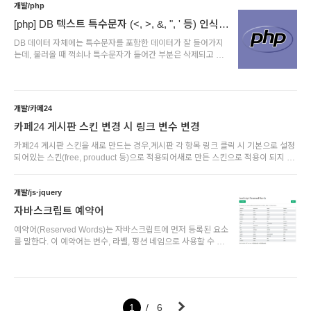
개발/php
urlParams.get('cate_no');if(cate_no =="54") { //54번 카테고
리 분류에 보여질 스크립트} [사용예시] 나의 경우에는 카테고리
[php] DB 텍스트 특수문자 (<, >, &, ", ' 등) 인식 /
별 설명문구를 추가해주기 위해 아래와 같이 코드를 넣었다.상품
html 변환
DB 데이터 자체에는 특수문자를 포함한 데이터가 잘 들어가지
분류페이지에서 간단한 분류 설명은 넣을 수는 있지만 3~4줄 ..
는데, 불러올 때 꺽쇠나 특수문자가 들어간 부분은 삭제되고 보
여지는 오류가 있어 해결할 수 있는 방법을 알아보았다.를 태그
로 인식하지 않게 하기 위해서는 htmlspecialchars() 함수를 써
주면 된다. htmlspecialchar()PHP 4, PHP 5, PHP 7, PHP 8
사용가능 어떤 문자들은 HTML에서 특별한 정의를 지니는데 그
개발/카페24
의미를 보존하려면 HTML엔티티로 표현해야한다. 이 함수는 이
러한 변환을 거친 문자열을 반환해준
카페24 게시판 스킨 변경 시 링크 변수 변경
다. CharacterReplacement& (앰퍼샌드)&amp;" (쌍따옴
카페24 게시판 스킨을 새로 만드는 경우,게시판 각 항목 링크 클릭 시 기본으로 설정
표)&quot;' (따옴표)&#039 (부등호)&it;> (부등호)&gt; 사용예
되어있는 스킨(free, prouduct 등)으로 적용되어새로 만든 스킨으로 적용이 되지 않
시[예시코드1]$entity= "내용내용";echo..
는다. 이 경우 아래와 같이 링크 부분을 변경해 주어야한다. [예시] 게시판 목록
(list.html파일)게시판 상세 페이지로 넘어가는 링크 경로를 변경해주어야한다.
{$checkbox}{$no} {$icon_re}{$icon_lock}{$subject}{$icon_file}
개발/js·jquery
{$comment_count}{$icon_mobile}{$icon_new}{$icon_hit}
자바스크립트 예약어
{$category_name} ..
예약어(Reserved Words)는 자바스크립트에 먼저 등록된 요소
를 말한다. 이 예약어는 변수, 라벨, 펑션 네임으로 사용할 수 없
다. 변수, 라벨 등에서 사용할 수 없는 예약어 arguments break
case continue default do else false for function if null
return super switch this true try typeof var void while with
예시 //사용가능 var apple = a; var name = a; //사용불가 var
arguments = a; var if = a; var do = a; var default = a; 생각
1
6