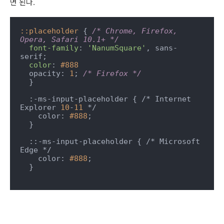
면 된다.
::placeholder
 { 
/* Chrome, Firefox, 
Opera, Safari 10.1+ */
font-family
: 
'NanumSquare'
, sans-
serif;

color
: 
#888
  opacity: 
1
; 
/* Firefox */
  }

  :-ms-input-placeholder { /* Internet 
Explorer 
10
-
11
 */

    color: 
#888
;

  }  

  ::-ms-input-placeholder { /* Microsoft 
Edge */

    color: 
#888
;

  } 
